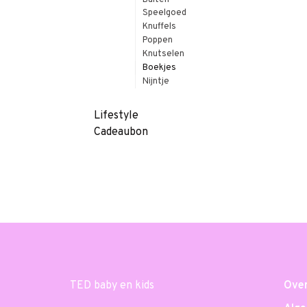
Buiten
Speelgoed
Knuffels
Poppen
Knutselen
Boekjes
Nijntje
Lifestyle
Cadeaubon
TED baby en kids
Over