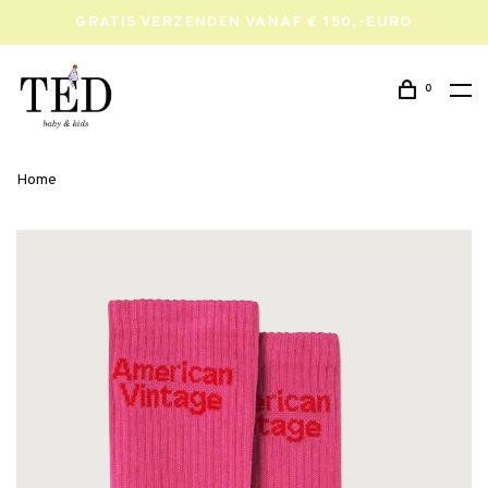
GRATIS VERZENDEN VANAF € 150,-EURO
0
Home