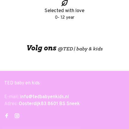
Selected with love
0- 12 year
Volg ons
@
TED | baby & kids
TED baby en kids
E-mail:
info@tedbabyenkids.nl
Adres:
Oosterdijk83 8601 BS Sneek