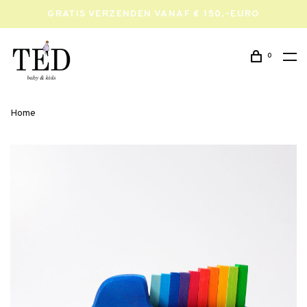
GRATIS VERZENDEN VANAF € 150,-EURO
0
Home