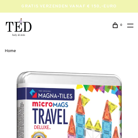
GRATIS VERZENDEN VANAF € 150,-EURO
0
Home