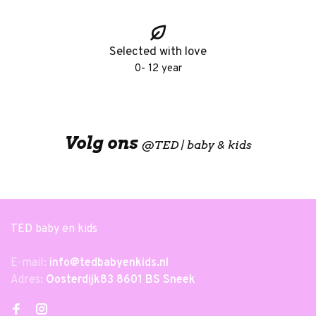
Selected with love
0- 12 year
Volg ons
@
TED | baby & kids
TED baby en kids
E-mail:
info@tedbabyenkids.nl
Adres:
Oosterdijk83 8601 BS Sneek