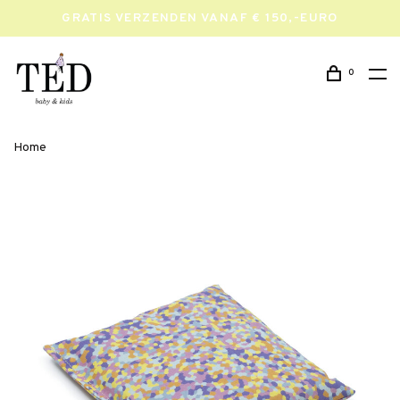
GRATIS VERZENDEN VANAF € 150,-EURO
0
Home