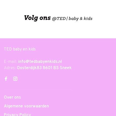
Volg ons
@
TED | baby & kids
TED baby en kids
E-mail:
info@tedbabyenkids.nl
Adres:
Oosterdijk83 8601 BS Sneek
Over ons
Algemene voorwaarden
Privacy Policy