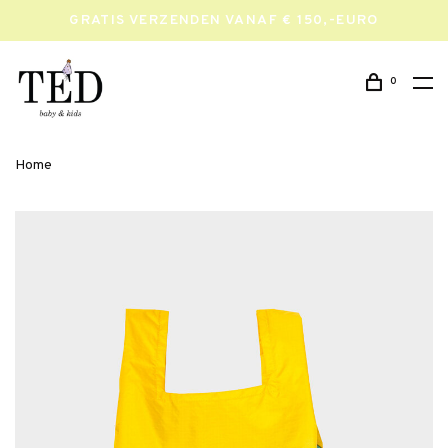
GRATIS VERZENDEN VANAF € 150,-EURO
0
Home