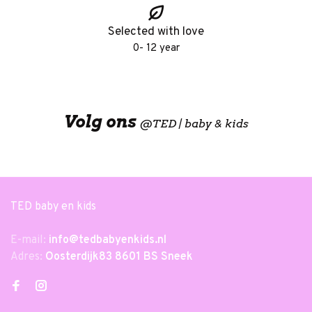
Selected with love
0- 12 year
Volg ons
@
TED | baby & kids
TED baby en kids
E-mail:
info@tedbabyenkids.nl
Adres:
Oosterdijk83 8601 BS Sneek