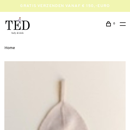
GRATIS VERZENDEN VANAF € 150,-EURO
0
Home