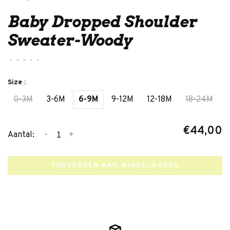
Baby Dropped Shoulder
Sweater-Woody
•
•
•
•
•
Size :
0-3M
3-6M
6-9M
9-12M
12-18M
18-24M
€44,00
-
+
Aantal:
TOEVOEGEN AAN WINKELWAGEN