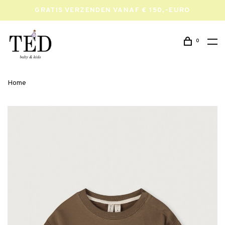
GRATIS VERZENDEN VANAF € 150,-EURO
0
Home