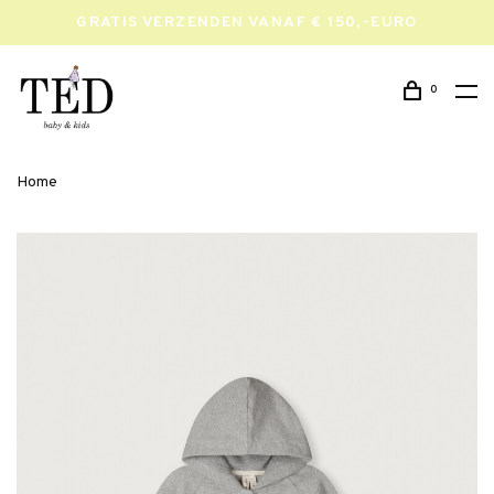
GRATIS VERZENDEN VANAF € 150,-EURO
0
Home