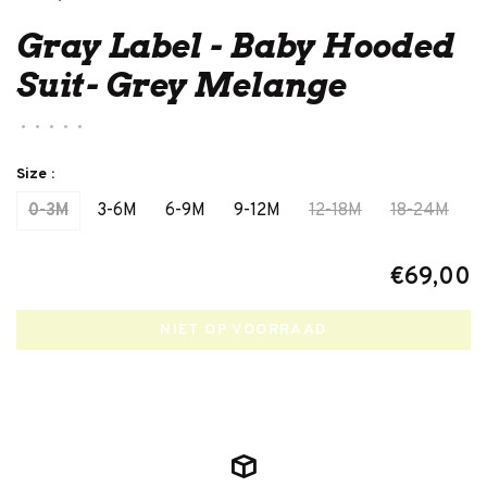
Gray Label - Baby Hooded
Suit- Grey Melange
•
•
•
•
•
Size :
0-3M
3-6M
6-9M
9-12M
12-18M
18-24M
€69,00
NIET OP VOORRAAD