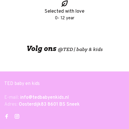
Selected with love
0- 12 year
Volg ons
@
TED | baby & kids
TED baby en kids
E-mail:
info@tedbabyenkids.nl
Adres:
Oosterdijk83 8601 BS Sneek