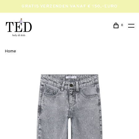
GRATIS VERZENDEN VANAF € 150,-EURO
0
Home