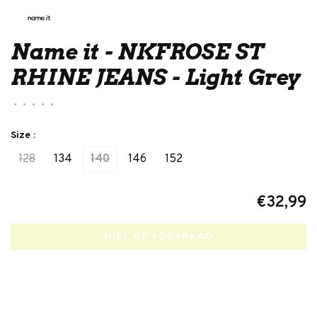
Name it - NKFROSE ST
RHINE JEANS - Light Grey
•
•
•
•
•
Size :
128
134
140
146
152
€32,99
NIET OP VOORRAAD