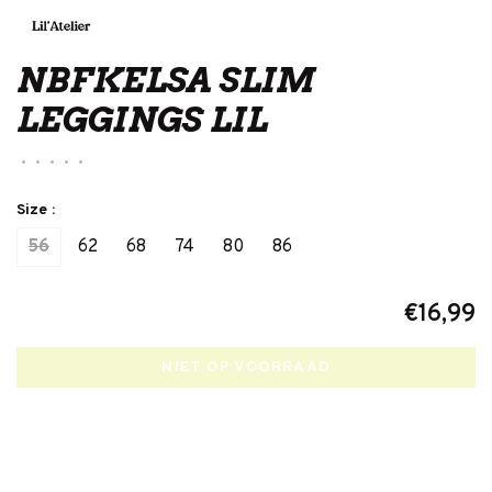
NBFKELSA SLIM
LEGGINGS LIL
•
•
•
•
•
Size :
56
62
68
74
80
86
€16,99
NIET OP VOORRAAD