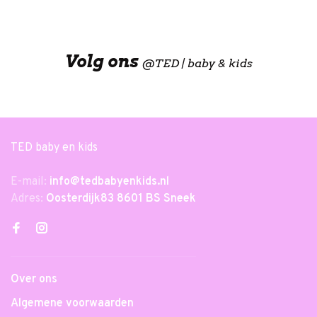
Volg ons
@
TED | baby & kids
TED baby en kids
E-mail:
info@tedbabyenkids.nl
Adres:
Oosterdijk83 8601 BS Sneek
Over ons
Algemene voorwaarden