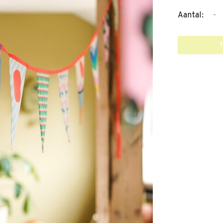
-
Aantal: