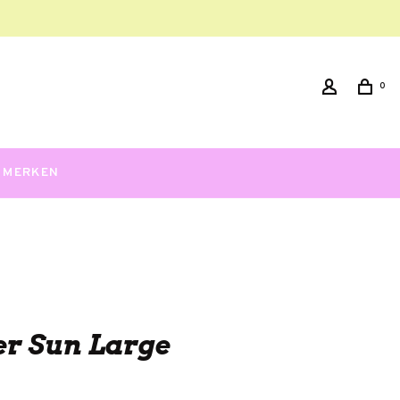
0
MERKEN
er Sun Large