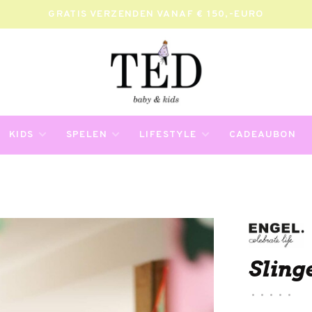
GRATIS VERZENDEN VANAF € 150,-EURO
KIDS
SPELEN
LIFESTYLE
CADEAUBON
Sling
•
•
•
•
•