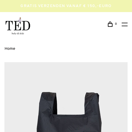
GRATIS VERZENDEN VANAF € 150,-EURO
0
Home