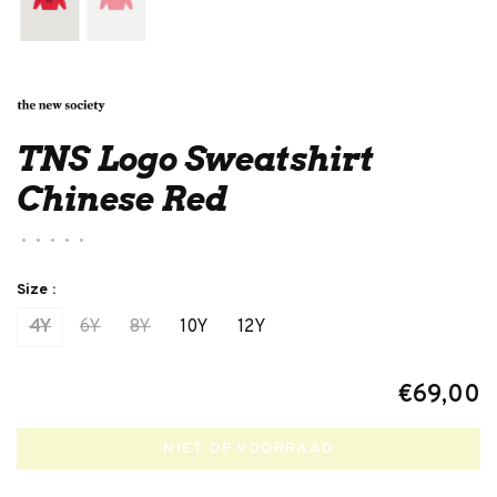
TNS Logo Sweatshirt
Chinese Red
•
•
•
•
•
Size :
4Y
6Y
8Y
10Y
12Y
€69,00
NIET OP VOORRAAD