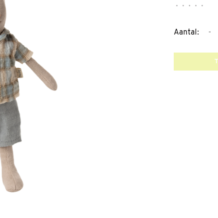
•
•
•
•
•
-
Aantal: