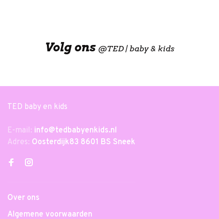
Volg ons
@
TED | baby & kids
TED baby en kids
E-mail:
info@tedbabyenkids.nl
Adres:
Oosterdijk83 8601 BS Sneek
Over ons
Algemene voorwaarden