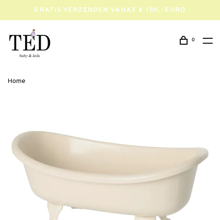
GRATIS VERZENDEN VANAF € 150,-EURO
0
Home