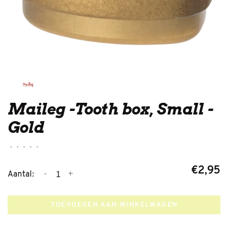
Maileg -Tooth box, Small -
Gold
•
•
•
•
•
€2,95
-
+
Aantal:
TOEVOEGEN AAN WINKELWAGEN